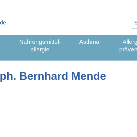
S
Su
Nahrungsmittel­
Asthma
Allerg
allergie
präven
ü aus-/einklappen
oph. Bernhard Mende