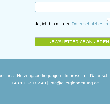
Ja, ich bin mit den
Datenschutzbesti
ber uns
Nutzungsbedingungen
Impressum
Datenschu
+43 1 367 182 40
|
info@allergieberatung.de
Springe zum Seitenanfang