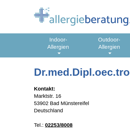
Springe zu:
Indoor-
Outdoor-
Allergien
Allergien
Hauptmenü:
Untermenü aus-/einklappen
Untermen
Dr.med.Dipl.oec.tr
Hauptinhalt
Kontakt:
Marktstr. 16
53902 Bad Münstereifel
Deutschland
Tel.:
02253/8008