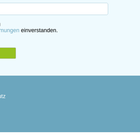
mmungen
einverstanden.
tz