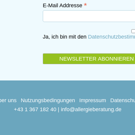
*
E-Mail Addresse
Ja, ich bin mit den
Datenschutzbesti
ber uns
Nutzungsbedingungen
Impressum
Datenschu
+43 1 367 182 40
|
info@allergieberatung.de
Springe zum Seitenanfang