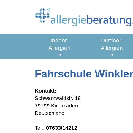
Springe zu:
Indoor-
Outdoor-
Allergien
Allergien
Hauptmenü:
Untermenü aus-/einklappen
Untermen
Fahrschule Winkle
Hauptinhalt
Kontakt:
Schwarzwaldstr. 19
79199 Kirchzarten
Deutschland
Tel.:
07633/14212