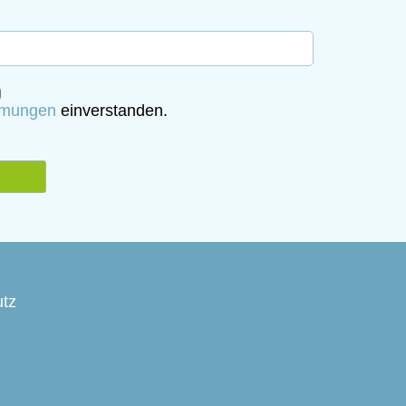
mmungen
einverstanden.
tz