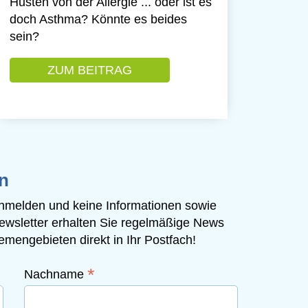
Husten von der Allergie ... oder ist es
doch Asthma? Könnte es beides
sein?
ERHINDERN
ZUM BEITRAG
: DER VERZEHR VON OMEG
 OMEGA-3-FETTSÄUREN KÖNNTE ASTHMA VERHIN
n
 anmelden und keine Informationen sowie
ewsletter erhalten Sie regelmäßige News
mengebieten direkt in Ihr Postfach!
*
Nachname