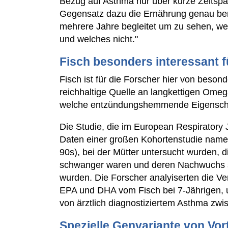
Bezug auf Asthma nur über kurze Zeitspa
Gegensatz dazu die Ernährung genau be
mehrere Jahre begleitet um zu sehen, we
und welches nicht."
Fisch besonders interessant f
Fisch ist für die Forscher hier von besond
reichhaltige Quelle an langkettigen Ome
welche entzündungshemmende Eigenscha
Die Studie, die im European Respiratory J
Daten einer großen Kohortenstudie namens
90s), bei der Mütter untersucht wurden, d
schwanger waren und deren Nachwuchs se
wurden. Die Forscher analyiserten die V
EPA und DHA vom Fisch bei 7-Jährigen, 
von ärztlich diagnostiziertem Asthma zw
Spezielle Genvariante von Vort