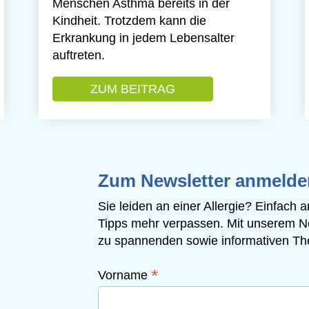
Menschen Asthma bereits in der
Kindheit. Trotzdem kann die
Erkrankung in jedem Lebensalter
auftreten.
HR VON OMEGA-3-FETTSÄUREN KÖNNTE ASTHMA V
ZUM BEITRAG
: DER VERZEHR VON
Zum Newsletter anmelde
Sie leiden an einer Allergie? Einfach
Tipps mehr verpassen. Mit unserem N
zu spannenden sowie informativen The
*
Vorname