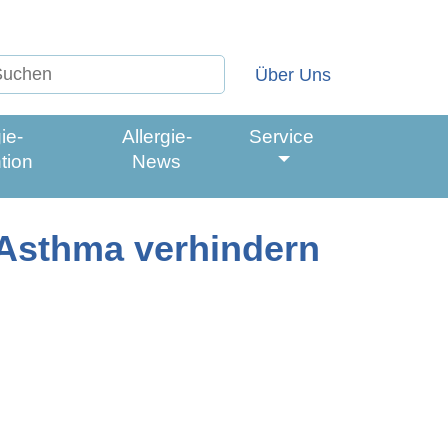
uch-Formular (Nach dem Absenden wer
chwort eingeben:
Suchen
Über Uns
ie­
Allergie-
Service
Untermenü aus-/ein
tion
News
 Asthma verhindern