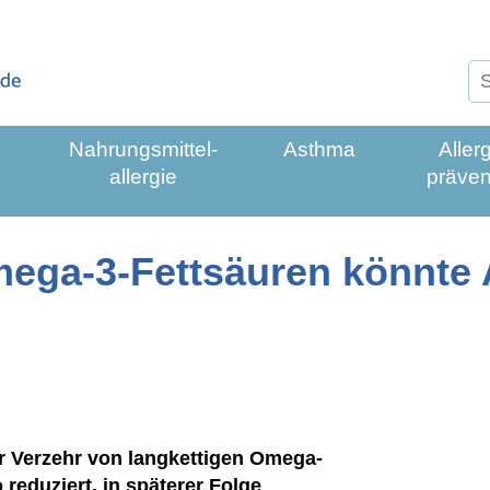
S
Su
Nahrungsmittel­
Asthma
Allerg
allergie
präven
ü aus-/einklappen
mega-3-Fettsäuren könnte
r Verzehr von langkettigen Omega-
 reduziert, in späterer Folge