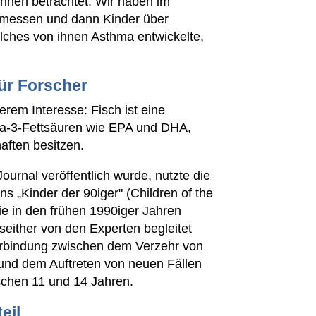
nnen betrachtet. Wir haben im
messen und dann Kinder über
lches von ihnen Asthma entwickelte,
ür Forscher
erem Interesse: Fisch ist eine
ga-3-Fettsäuren wie EPA und DHA,
ften besitzen.
ournal veröffentlich wurde, nutzte die
 „Kinder der 90iger" (Children of the
ie in den frühen 1990iger Jahren
ither von den Experten begleitet
erbindung zwischen dem Verzehr von
und dem Auftreten von neuen Fällen
ischen 11 und 14 Jahren.
eil