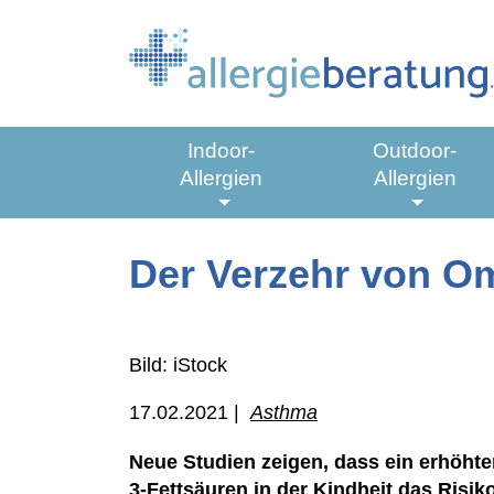
Springe zu:
Indoor-
Outdoor-
Allergien
Allergien
Hauptmenü:
Untermenü aus-/einklappen
Untermen
Hauptinhalt
Der Verzehr von O
Bild: iStock
17.02.2021 |
Asthma
Neue Studien zeigen, dass ein erhöhte
3-Fettsäuren in der Kindheit das Risiko