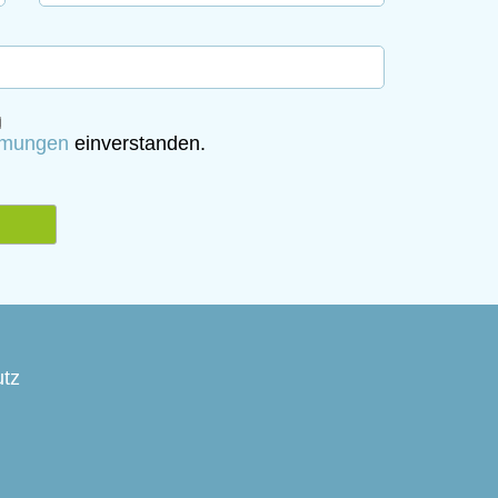
mmungen
einverstanden.
tz