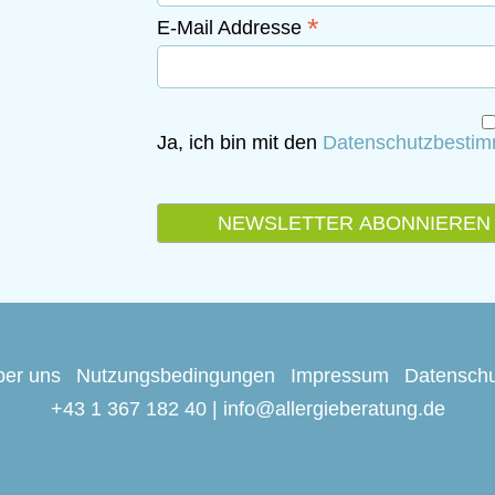
*
E-Mail Addresse
Ja, ich bin mit den
Datenschutzbesti
ber uns
Nutzungsbedingungen
Impressum
Datenschu
+43 1 367 182 40
|
info@allergieberatung.de
Springe zum Seitenanfang